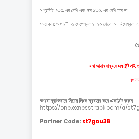
> প্রফিট 70% এর বেশি এবং লস 30% এর বেশি হবে না।
সময় কাল: অফারটি ০১ সেপেম্বর-২০২৩ থেকে ৩০ ডিসেম্বর- ২০
র
যারা আমার মাধ্যমে একাউন্ট নাই 
এখানে
অথবা ব্রাউজারে নিচের লিংক ব্যবহার করে একাউন্ট করুন
https://one.exnesstrack.com/a/st7
Partner Code:
st7gou38