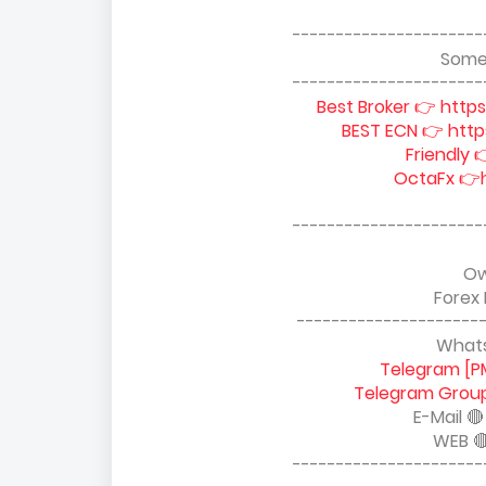
----------------------
Some 
----------------------
Best Broker 👉 http
BEST ECN 👉 htt
Friendly 
OctaFx 👉ht
----------------------
Ow
Forex
---------------------
Whats
Telegram [P
Telegram Group
E-Mail 
WEB 
----------------------