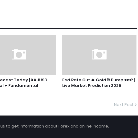
recast Today | XAUUSD
Fed Rate Cut 🔥 Gold কি Pump করবে? |
al + Fundamental
Live Market Prediction 2025
Next Post
 us to get information about Forex and online income.