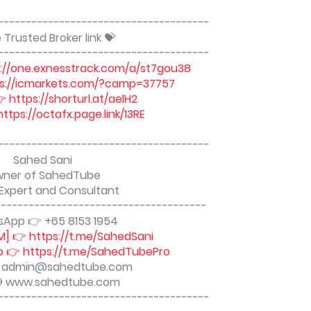
--------------------------------------
Trusted Broker link 💝
--------------------------------------
s://one.exnesstrack.com/a/st7gou38
ps://icmarkets.com/?camp=37757
 https://shorturl.at/aelH2
tps://octafx.page.link/13RE
--------------------------------------
Sahed Sani
ner of SahedTube
 Expert and Consultant
--------------------------------------
App 👉 +65 8153 1954
M] 👉 https://t.me/SahedSani
 👉 https://t.me/SahedTubePro
🔴 admin@sahedtube.com
 www.sahedtube.com
--------------------------------------